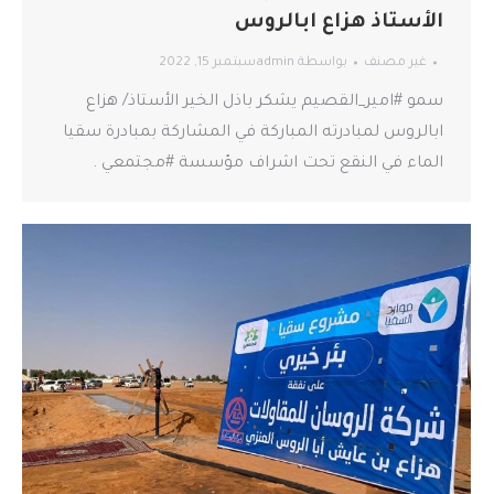
الأستاذ هزاع ابالروس
غير مصنف
بواسطة
admin
سبتمبر 15, 2022
سمو #امير_القصيم يشكر باذل الخير الأستاذ/ هزاع
ابالروس لمبادرته المباركة في المشاركة بمبادرة سقيا
الماء في النقع تحت اشراف مؤسسة #مجتمعي .