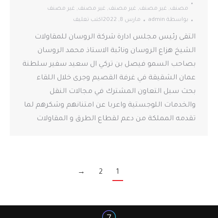
مصنف
,
غير مصنف
,
غير مصنف
,
غير مصنف
,
غير مصنف
بواسطة
admin
مارس 8, 2022
اكتب تعليف
التقى رئيس مجلس ادارة شركة الروسان للمقاولات
الشيخ هزاع الروسان ونائبة الاستاذ محمد الروسان
بصاحب السمو فيصل بن تركي ال سعيد سفير سلطنة
عمان الشقيقة في غرفة القصيم وجرى خلال اللقاء
بحث سبل التعاون المشترك في مجالات النقل
والخدمات اللوجستية واعربا عن امتنانهم وشكرهم لما
تقدمه المملكة من دعم لقطاع الطرق و المقاولات
→
2
1