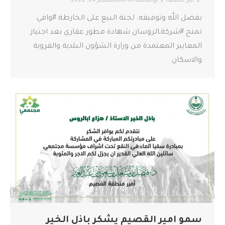
غير مصنف
بواسطة
admin
سبتمبر 24, 2022
بفضل الله وتوفيقه: لجنة البيع على الخارطة #وافي
تمنح #شركةـالروسان شهادة مطور عقاري بعد اجتياز
المعايير المعتمدة من وزارة الشؤون البلدية والقروية
والاسكان
سمو امير القصيم يشكر باذل الخير