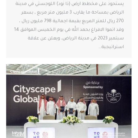
يستحوذ على مخطط ارض (ذا نود) اللوجستي في مدينة
الرياض بمساحة ما يقارب 3 مليون متر مربع ، بسعر
270 ريال للمتر المربع بقيمة اجمالية 798 مليون ريال ،
وقد اتموا الافراغ بحمد الله في يوم الخميس الموافق 14
سبتمبر 2023 في مدينة الرياض، ويعلن عن علاقة
استراتيجية…