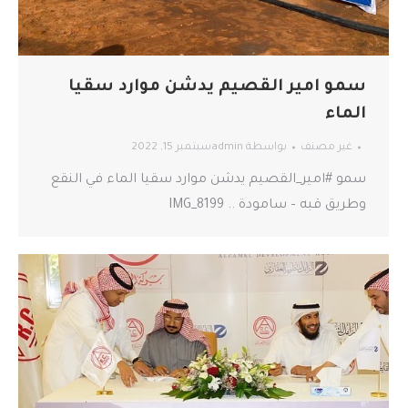
سمو امير القصيم يدشن موارد سقيا
الماء
غير مصنف
بواسطة
admin
سبتمبر 15, 2022
سمو #امير_القصيم يدشن موارد سقيا الماء في النقع
وطريق قبه – سامودة .. IMG_8199