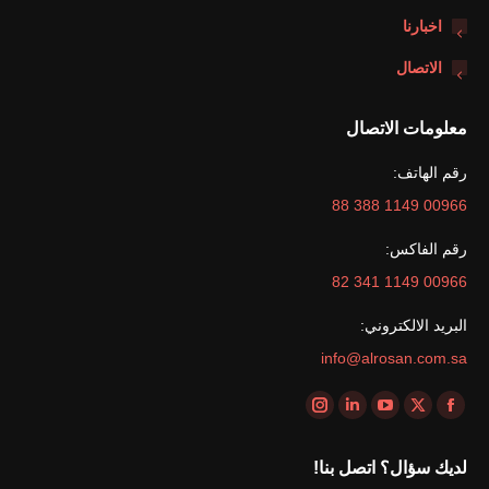
اخبارنا
الاتصال
معلومات الاتصال
رقم الهاتف:
00966 1149 388 88
رقم الفاكس:
00966 1149 341 82
البريد الالكتروني:
info@alrosan.com.sa
Find us on:
Instagram
Linkedin
YouTube
Facebook
X
page
page
page
page
page
لديك سؤال؟ اتصل بنا!
opens
opens
opens
opens
opens