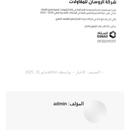
التصنيف:
الاخبار
بواسطة
admin
مايو 31, 2025
المؤلف:
admin