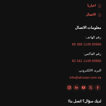
اخبارنا
الاتصال
معلومات الاتصال
رقم الهاتف:
00966 1149 388 88
رقم الفاكس:
00966 1149 341 82
البريد الالكتروني:
info@alrosan.com.sa
Find us on:
Instagram
Linkedin
YouTube
Facebook
X
page
page
page
page
page
لديك سؤال؟ اتصل بنا!
opens
opens
opens
opens
opens