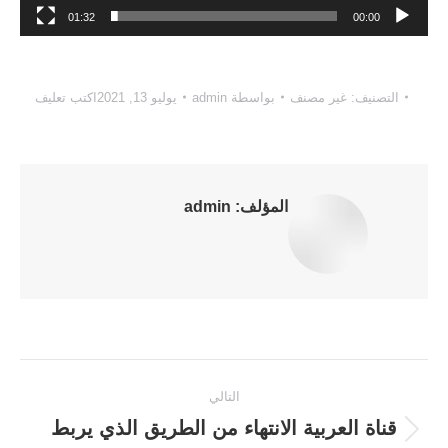
01:32
00:00
التصنيف:
غير مصنف
بواسطة
admin
يوليو 13, 2021
اكتب تعليف
المؤلف:
admin
Post
التالي
navigation
قناة العربية الانتهاء من الطريق الذي يربط
المقالة